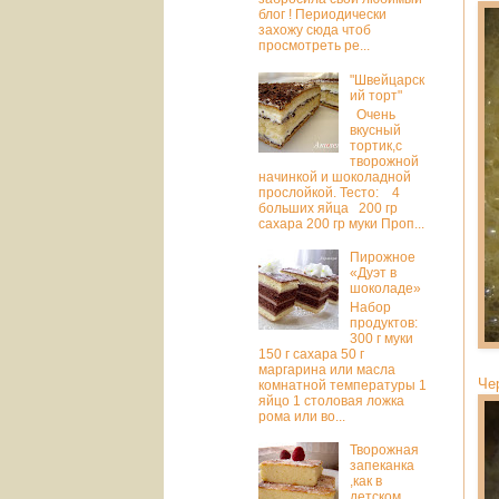
блог ! Периодически
захожу сюда чтоб
просмотреть ре...
"Швейцарск
ий торт"
Очень
вкусный
тортик,с
творожной
начинкой и шоколадной
прослойкой. Тесто: 4
больших яйца 200 гр
сахара 200 гр муки Проп...
Пирожное
«Дуэт в
шоколаде»
Набор
продуктов:
300 г муки
150 г сахара 50 г
маргарина или масла
Че
комнатной температуры 1
яйцо 1 столовая ложка
рома или во...
Творожная
запеканка
,как в
детском