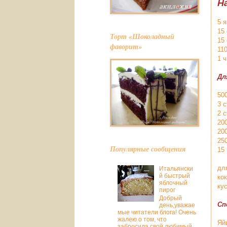
Н
5 
15
Торт «Шоколадный
15
фаворит»
11
1 
Дл
50
3 
2 
20
200
25
Популярные сообщения
15
дл
Итальянски
й быстрый
ко
яблочный
кус
пирог
Добрый
Сп
день,уважае
мые читатели блога! Очень
жалею о том, что
Яй
забросила свой любимый