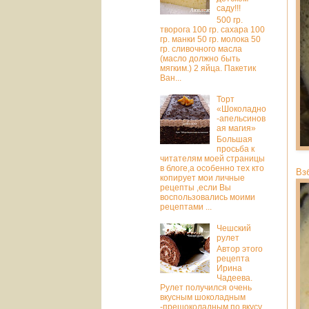
саду!!!
500 гр.
творога 100 гр. сахара 100
гр. манки 50 гр. молока 50
гр. сливочного масла
(масло должно быть
мягким.) 2 яйца. Пакетик
Ван...
Торт
«Шоколадно
-апельсинов
ая магия»
Большая
просьба к
читателям моей страницы
в блоге,а особенно тех кто
Вз
копирует мои личные
рецепты ,если Вы
воспользовались моими
рецептами ...
Чешский
рулет
Автор этого
рецепта
Ирина
Чадеева.
Рулет получился очень
вкусным шоколадным
-прешоколадным по вкусу