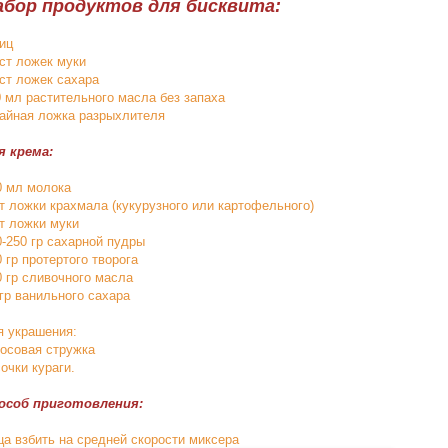
абор продуктов для бисквита:
яиц
 ст ложек муки
 ст ложек сахара
0 мл растительного масла без запаха
чайная ложка разрыхлителя
я крема:
0 мл молока
ст ложки крахмала (кукурузного или картофельного)
ст ложки муки
0-250 гр сахарной пудры
 гр протертого творога
0 гр сливочного масла
 гр ванильного сахара
я украшения:
косовая стружка
очки кураги.
особ приготовления:
ца взбить на средней скорости миксера