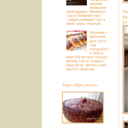
вашему
вниманию
свой вариант "Киевского
По
торта" Киевский торт
Му
-самый любимый торт в
(с
моей семье. Нежный ...
Рогалики с
вареньем
Для теста
нам
понадобитс
я: 600 гр.
муки 250 мл чуть теплого
молока 100 гр. сахара 2
яйца 80 гр. мягкого слив.
масла 1 пачка ва...
Торт «Игра ангела»
)