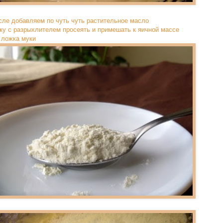
сле добавляем по чуть чуть растительное масло
ку с разрыхлителем просеять и примешать к яичной массе
т ложка муки