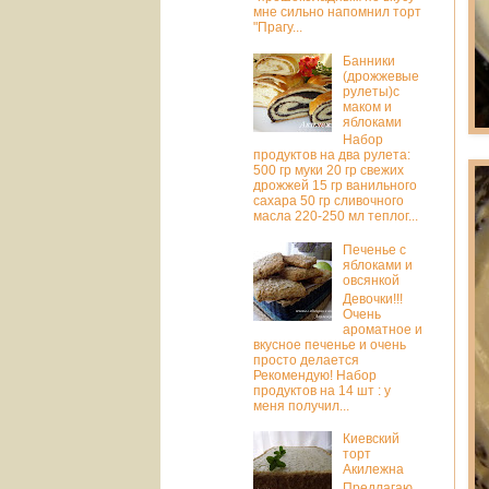
мне сильно напомнил торт
"Прагу...
Банники
(дрожжевые
рулеты)с
маком и
яблоками
Набор
продуктов на два рулета:
500 гр муки 20 гр свежих
дрожжей 15 гр ванильного
сахара 50 гр сливочного
масла 220-250 мл теплог...
Печенье с
яблоками и
овсянкой
Девочки!!!
Очень
ароматное и
вкусное печенье и очень
просто делается
Рекомендую! Набор
продуктов на 14 шт : у
меня получил...
Киевский
торт
Акилежна
Предлагаю