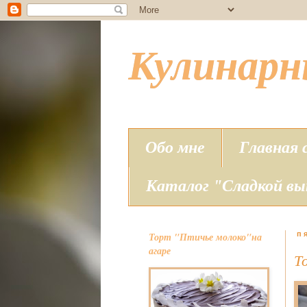
Кулинар
Обо мне
Главная 
Каталог "Сладкой вы
Торт "Птичье молоко"на
п
агаре
Т