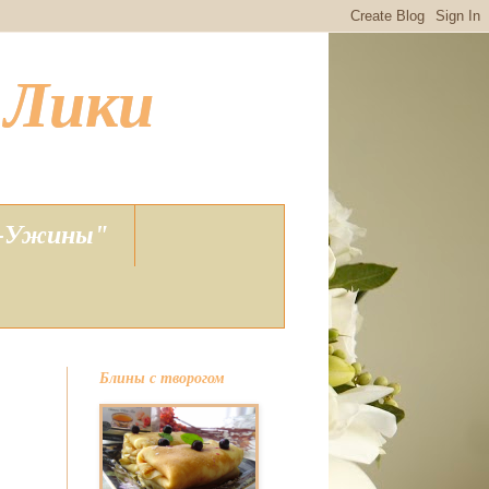
 Лики
 -Ужины"
Блины с творогом