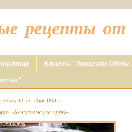
ные рецепты от
страница
Каталог "Завтраки-Обеды
печки"
ятница, 19 октября 2012 г.
орт «Белоснежное чудо»