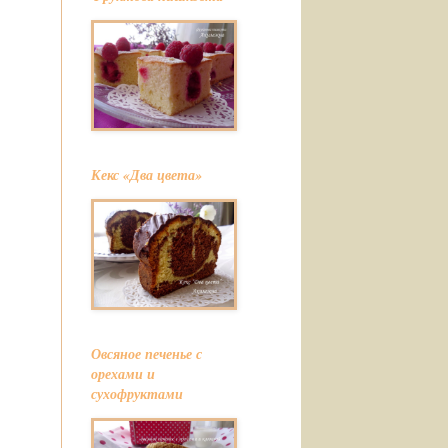
Кекс «Два цвета»
Овсяное печенье с
орехами и
сухофруктами